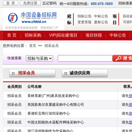
忘记密码
招标搜
招标公告
中标公告
拟在
变更答疑
废标公告
可研
首 页
招标采购
VIP|拟在建项目
项目快报
中标公告
您所在的位置：
首页
>>
招采会员
快速搜索
招采会员
诚信供应商
会员类别
公司名称
联系
招采会员
美林美家(广州)家具批发采购中心
请先
招采会员
美国新奥尔良重建采购中心有限公司
请先
招采会员
香港旺宝商行深圳采购中心
请先
招采会员
中国太阳能热水器配件网络采购中心
请先
招采会员
浙江温州陈朝统为您采购中心
请先